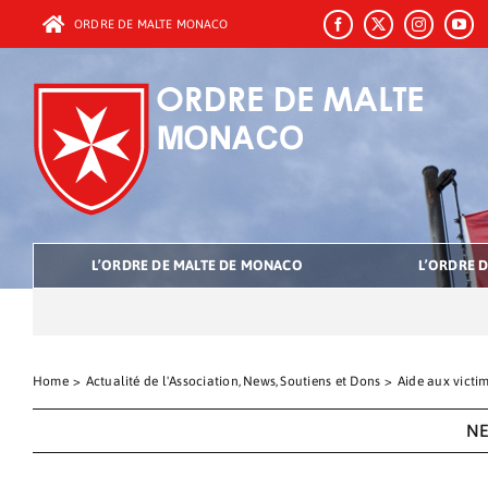
Passer
ORDRE DE MALTE MONACO
au
contenu
L’ORDRE DE MALTE DE MONACO
L’ORDRE D
Home
Actualité de l'Association
News
Soutiens et Dons
Aide aux victi
N