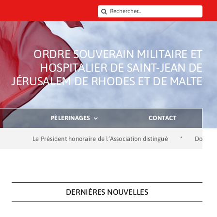
Rechercher:
ORDRE SOUVERAIN MILITAIRE ET
HOSPITALIER DE SAINT-JEAN DE
JÉRUSALEM DE RHODES ET DE MALTE
PÈLERINAGES
CONTACT
Le Président honoraire de l’Association distingué
*
Dons de la Société 
DERNIÈRES NOUVELLES