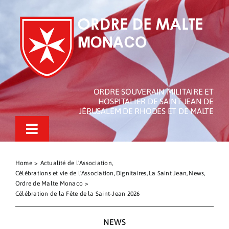
Passer
au
contenu
ORDRE SOUVERAIN MILITAIRE ET
HOSPITALIER DE SAINT-JEAN DE
JÉRUSALEM DE RHODES ET DE MALTE
Toggle
Navigation
L’Ordre de Malte de Monaco
Home
Actualité de l'Association
Célébrations et vie de l'Association
Dignitaires
La Saint Jean
News
L’Ordre de Malte
Ordre de Malte Monaco
Célébration de la Fête de la Saint-Jean 2026
Nos Actualités
NEWS
Actions