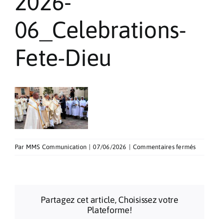
2026-
Pèlerinages
06_Celebrations-
Contact
Fete-Dieu
sur
Par
MMS Communication
|
07/06/2026
|
Commentaires fermés
2026-
06_Cele
Fete-
Dieu
Partagez cet article, Choisissez votre
Plateforme!