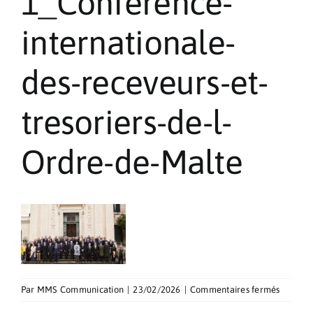
1_Conference-
Pèlerinages
internationale-
Contact
des-receveurs-et-
tresoriers-de-l-
Ordre-de-Malte
sur
Par
MMS Communication
|
23/02/2026
|
Commentaires fermés
1_Confe