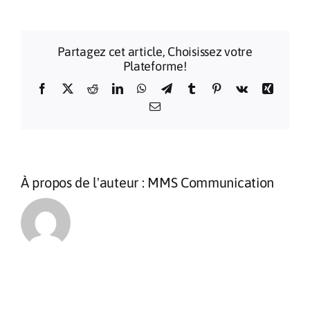
internat
des-
receveu
Partagez cet article, Choisissez votre
et-
Plateforme!
tresorie
de-
Facebook
X
Reddit
LinkedIn
WhatsApp
Telegram
Tumblr
Pinterest
Vk
Xing
l-
Email
Ordre-
de-
Malte
À propos de l'auteur :
MMS Communication