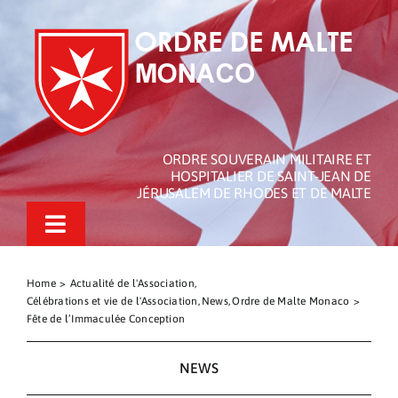
Passer
au
contenu
ORDRE SOUVERAIN MILITAIRE ET
HOSPITALIER DE SAINT-JEAN DE
JÉRUSALEM DE RHODES ET DE MALTE
Toggle
Navigation
L’Ordre de Malte de Monaco
Home
Actualité de l'Association
Célébrations et vie de l'Association
News
Ordre de Malte Monaco
L’Ordre de Malte
Fête de l’Immaculée Conception
Nos Actualités
NEWS
Actions