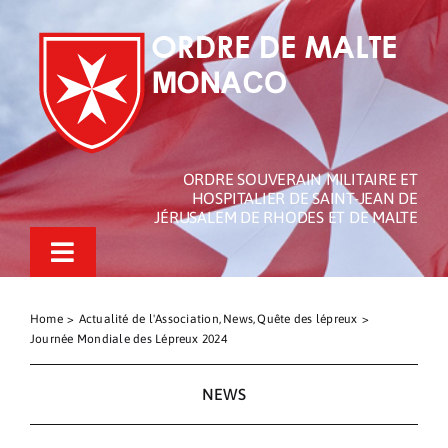
Passer
au
contenu
ORDRE SOUVERAIN MILITAIRE ET
HOSPITALIER DE SAINT-JEAN DE
JÉRUSALEM DE RHODES ET DE MALTE
Toggle
Navigation
L’Ordre de Malte de Monaco
Home
Actualité de l'Association
News
Quête des lépreux
Journée Mondiale des Lépreux 2024
L’Ordre de Malte
Nos Actualités
NEWS
Actions