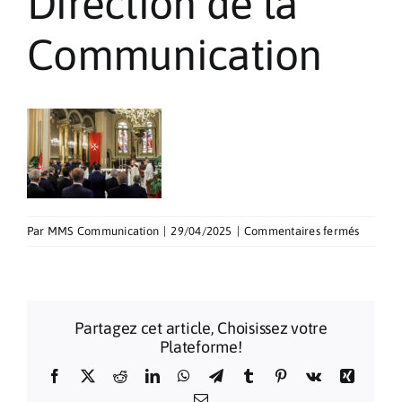
Direction de la
Pèlerinages
Communication
Contact
sur
Par
MMS Communication
|
29/04/2025
|
Commentaires fermés
Directio
de
la
Commun
Partagez cet article, Choisissez votre
Plateforme!
Facebook
X
Reddit
LinkedIn
WhatsApp
Telegram
Tumblr
Pinterest
Vk
Xing
Email