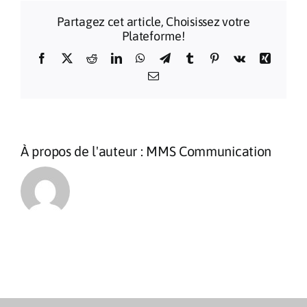
Pontific
Partagez cet article, Choisissez votre
de
Plateforme!
la
Sainte-
Facebook
X
Reddit
LinkedIn
WhatsApp
Telegram
Tumblr
Pinterest
Vk
Xing
Dévote
Email
2025
À propos de l'auteur :
MMS Communication