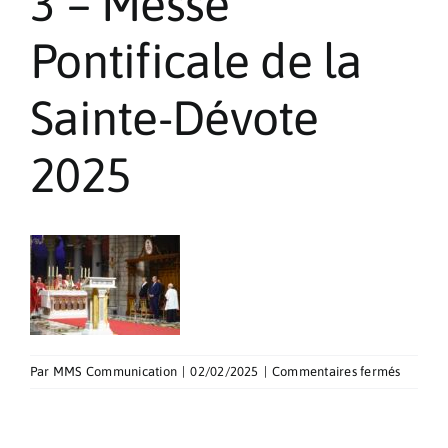
3 – Messe
Pèlerinages
Pontificale de la
Contact
Sainte-Dévote
2025
sur
Par
MMS Communication
|
02/02/2025
|
Commentaires fermés
3
–
Messe