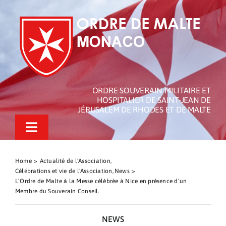
Passer
au
contenu
ORDRE SOUVERAIN MILITAIRE ET
HOSPITALIER DE SAINT-JEAN DE
JÉRUSALEM DE RHODES ET DE MALTE
Toggle
Navigation
L’Ordre de Malte de Monaco
Home
Actualité de l'Association
Célébrations et vie de l'Association
News
L’Ordre de Malte
L’Ordre de Malte à la Messe célébrée à Nice en présence d’un
Membre du Souverain Conseil.
Nos Actualités
NEWS
Actions