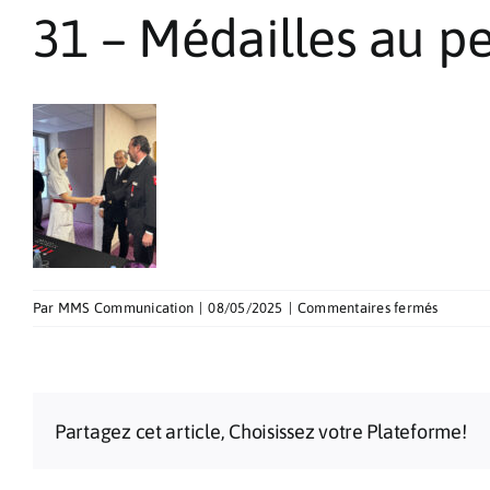
31 – Médailles au p
sur
Par
MMS Communication
|
08/05/2025
|
Commentaires fermés
31
–
Médaill
au
perticip
Partagez cet article, Choisissez votre Plateforme!
2025