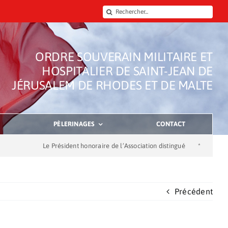
Rechercher:
ORDRE SOUVERAIN MILITAIRE ET
HOSPITALIER DE SAINT-JEAN DE
JÉRUSALEM DE RHODES ET DE MALTE
PÈLERINAGES
CONTACT
Le Président honoraire de l’Association distingué
*
Dons de la 
Précédent