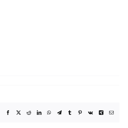
Facebook
X
Reddit
LinkedIn
WhatsApp
Telegram
Tumblr
Pinterest
Vk
Xing
Email