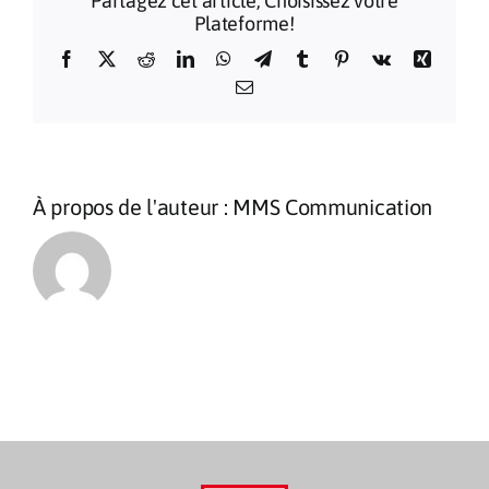
Partagez cet article, Choisissez votre
de
Plateforme!
Lourdes
2026
Facebook
X
Reddit
LinkedIn
WhatsApp
Telegram
Tumblr
Pinterest
Vk
Xing
Email
À propos de l'auteur :
MMS Communication