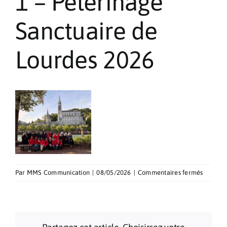
1 – Pèlerinage
Pèlerinages
Sanctuaire de
Contact
Lourdes 2026
sur
Par
MMS Communication
|
08/05/2026
|
Commentaires fermés
1
–
Pèlerin
Sanctua