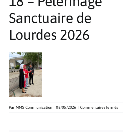
18 – Pèlerinage
Pèlerinages
Sanctuaire de
Contact
Lourdes 2026
sur
Par
MMS Communication
|
08/05/2026
|
Commentaires fermés
18
–
Pèlerin