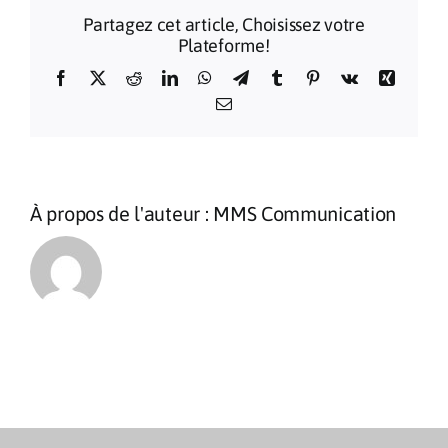
Sanctua
Partagez cet article, Choisissez votre
de
Plateforme!
Lourdes
2026
Facebook
X
Reddit
LinkedIn
WhatsApp
Telegram
Tumblr
Pinterest
Vk
Xing
Email
À propos de l'auteur :
MMS Communication