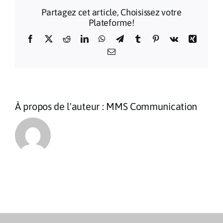
Sanctua
Partagez cet article, Choisissez votre
de
Plateforme!
Lourdes
2026
Facebook
X
Reddit
LinkedIn
WhatsApp
Telegram
Tumblr
Pinterest
Vk
Xing
Email
À propos de l'auteur :
MMS Communication