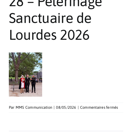
28 – Pèlerinage
Pèlerinages
Sanctuaire de
Contact
Lourdes 2026
sur
Par
MMS Communication
|
08/05/2026
|
Commentaires fermés
28
–
Pèlerin