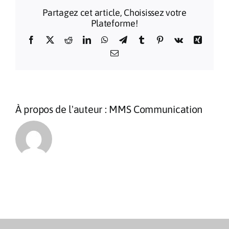
Sanctua
Partagez cet article, Choisissez votre
de
Plateforme!
Lourdes
2026
Facebook
X
Reddit
LinkedIn
WhatsApp
Telegram
Tumblr
Pinterest
Vk
Xing
Email
À propos de l'auteur :
MMS Communication