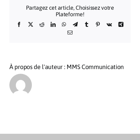
Sanctua
Partagez cet article, Choisissez votre
de
Plateforme!
Lourdes
2026
Facebook
X
Reddit
LinkedIn
WhatsApp
Telegram
Tumblr
Pinterest
Vk
Xing
Email
À propos de l'auteur :
MMS Communication