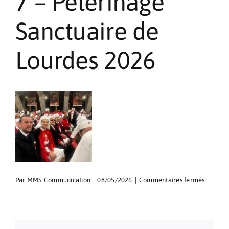
7 – Pèlerinage
Pèlerinages
Sanctuaire de
Contact
Lourdes 2026
sur
Par
MMS Communication
|
08/05/2026
|
Commentaires fermés
7
–
Pèlerin
Sanctua