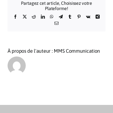
Partagez cet article, Choisissez votre
de
Plateforme!
Lourdes
2026
Facebook
X
Reddit
LinkedIn
WhatsApp
Telegram
Tumblr
Pinterest
Vk
Xing
Email
À propos de l'auteur :
MMS Communication