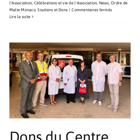
l'Association
,
Célébrations et vie de l'Association
,
News
,
Ordre de
sur
Malte Monaco
,
Soutiens et Dons
|
Commentaires fermés
Messe
Lire la suite
de
la
Nativité
de
la
Vierge
Marie
et
Notre-
Dame
de
Philerme
Dons du Centre