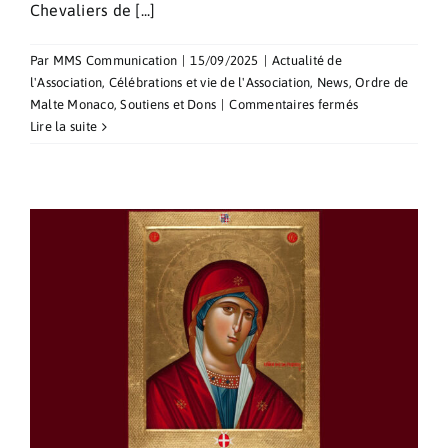
Chevaliers de [...]
Par
MMS Communication
|
15/09/2025
|
Actualité de
l'Association
,
Célébrations et vie de l'Association
,
News
,
Ordre de
sur
Malte Monaco
,
Soutiens et Dons
|
Commentaires fermés
Messe
Lire la suite
d’installation
du
Curé
de
l’église
Saint-
Charles