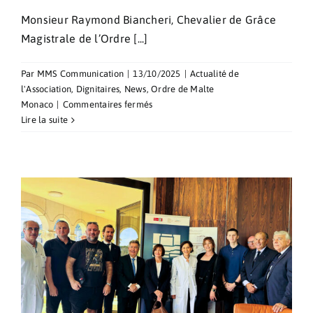
Monsieur Raymond Biancheri, Chevalier de Grâce
Magistrale de l’Ordre [...]
Par
MMS Communication
|
13/10/2025
|
Actualité de
l'Association
,
Dignitaires
,
News
,
Ordre de Malte
sur
Monaco
|
Commentaires fermés
Décès
Lire la suite
de
Monsieur
Raymond
Biancheri,
Chevalier
de
Grâce
Magistrale