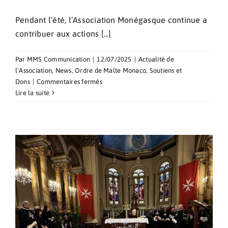
Pendant l’été, l’Association Monégasque continue a
contribuer aux actions [...]
Par
MMS Communication
|
12/07/2025
|
Actualité de
l'Association
,
News
,
Ordre de Malte Monaco
,
Soutiens et
sur
Dons
|
Commentaires fermés
Don
Lire la suite
d’un
stérilisateur
d’instruments