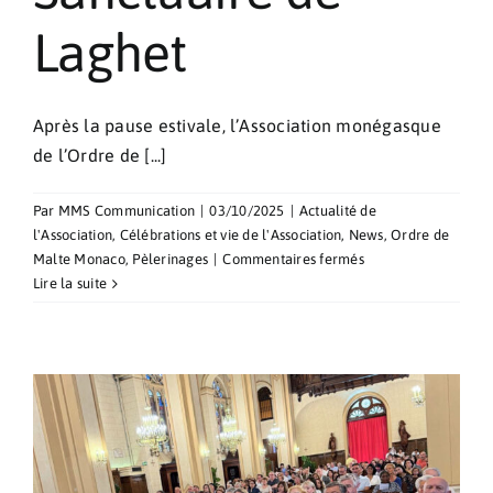
Laghet
Après la pause estivale, l’Association monégasque
de l’Ordre de [...]
Par
MMS Communication
|
03/10/2025
|
Actualité de
l'Association
,
Célébrations et vie de l'Association
,
News
,
Ordre de
sur
Malte Monaco
,
Pèlerinages
|
Commentaires fermés
Journée
Lire la suite
spirituelle
de
récollection
au
Sanctuaire
de
Laghet