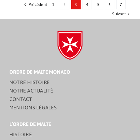
de
Précédent
1
2
3
4
5
6
7
l’Association
Suivant
Monégasque
ORDRE DE MALTE MONACO
NOTRE HISTOIRE
NOTRE ACTUALITÉ
CONTACT
MENTIONS LÉGALES
L’ORDRE DE MALTE
HISTOIRE