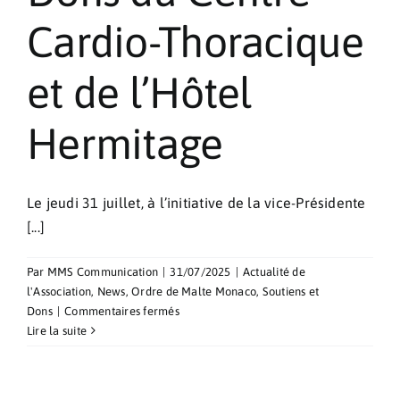
Cardio-Thoracique
et de l’Hôtel
Hermitage
Le jeudi 31 juillet, à l’initiative de la vice-Présidente
[...]
Par
MMS Communication
|
31/07/2025
|
Actualité de
l'Association
,
News
,
Ordre de Malte Monaco
,
Soutiens et
sur
Dons
|
Commentaires fermés
Dons
Lire la suite
du
Centre
Cardio-