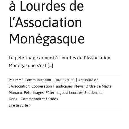
à Lourdes de
l’Association
Monégasque
Le pèlerinage annuel à Lourdes de l’Association
Monégasque s’est [...]
Par
MMS Communication
|
08/05/2025
|
Actualité de
l'Association
,
Coopération Handicapés
,
News
,
Ordre de Malte
Monaco
,
Pèlerinages
,
Pèlerinages à Lourdes
,
Soutiens et
sur
Dons
|
Commentaires fermés
Pèlerinage
Lire la suite
annuel
à
Lourdes