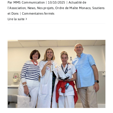
Par
MMS Communication
|
10/10/2025
|
Actualité de
l'Association
,
News
,
Nos projets
,
Ordre de Malte Monaco
,
Soutiens
sur
et Dons
|
Commentaires fermés
Une
Lire la suite
première
mondiale
effectuée
au
Centre
Cardio-
Thoracique
de
Monaco,
grâce
à
l’accord
de
partenariat
avec
l’Association