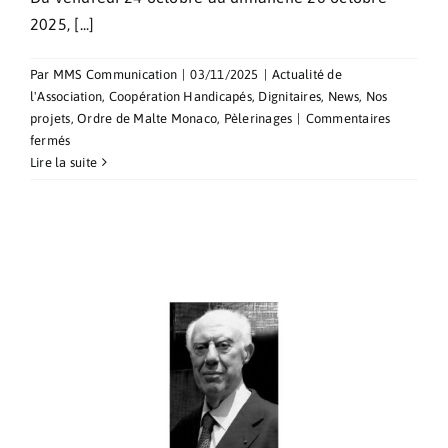
2025, [...]
Par
MMS Communication
|
03/11/2025
|
Actualité de
l'Association
,
Coopération Handicapés
,
Dignitaires
,
News
,
Nos
projets
,
Ordre de Malte Monaco
,
Pèlerinages
|
Commentaires
sur
fermés
Pèlerinage
Lire la suite
au
Sanctuaire
de
Notre-
Dame
de
Loreto