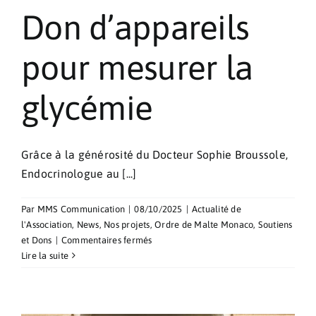
Monégasque
Don d’appareils
de
l’Ordre
Souverain
pour mesurer la
de
Malte
glycémie
Grâce à la générosité du Docteur Sophie Broussole,
Endocrinologue au [...]
Par
MMS Communication
|
08/10/2025
|
Actualité de
l'Association
,
News
,
Nos projets
,
Ordre de Malte Monaco
,
Soutiens
sur
et Dons
|
Commentaires fermés
Don
Lire la suite
d’appareils
pour
mesurer