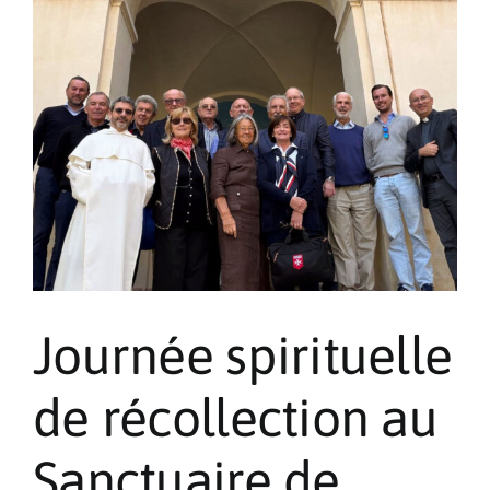
la
glycémie
Journée spirituelle
de récollection au
Sanctuaire de