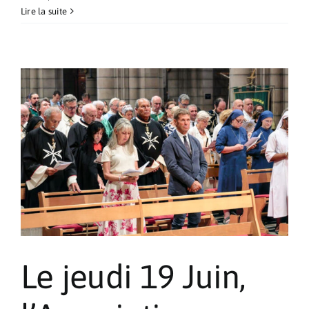
Célébration
Lire la suite
de
la
Fête
de
Saint-
Jean
Baptiste
Le jeudi 19 Juin,