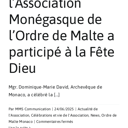
l’Association
Monégasque de
l’Ordre de Malte a
participé à la Fête
Dieu
Mgr. Dominique-Marie David, Archevêque de
Monaco, a célébré la [...]
Par
MMS Communication
|
24/06/2025
|
Actualité de
l'Association
,
Célébrations et vie de l'Association
,
News
,
Ordre de
sur
Malte Monaco
|
Commentaires fermés
Le
Lire la suite