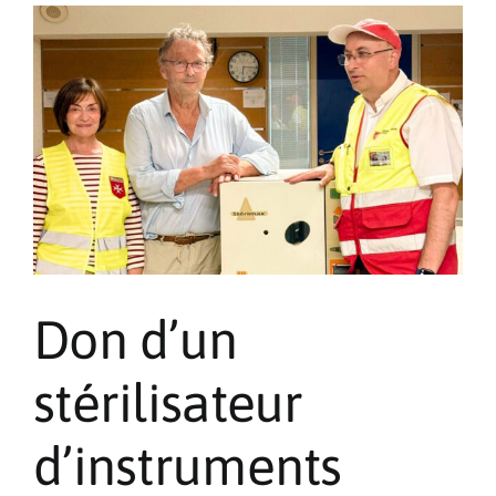
Thoracique
et
de
l’Hôtel
Hermitage
Don d’un
stérilisateur
d’instruments