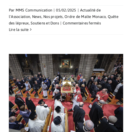
Par
MMS Communication
|
05/02/2025
|
Actualité de
l'Association
,
News
,
Nos projets
,
Ordre de Malte Monaco
,
Quête
sur
des lépreux
,
Soutiens et Dons
|
Commentaires fermés
Quête
Lire la suite
pour
la
Journée
Mondiale
des
Lépreux