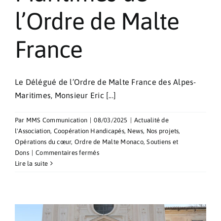
l’Ordre de Malte
France
Le Délégué de l’Ordre de Malte France des Alpes-
Maritimes, Monsieur Eric [...]
Par
MMS Communication
|
08/03/2025
|
Actualité de
l'Association
,
Coopération Handicapés
,
News
,
Nos projets
,
Opérations du cœur
,
Ordre de Malte Monaco
,
Soutiens et
sur
Dons
|
Commentaires fermés
Un
Lire la suite
échographe
pour
la
délégation
des