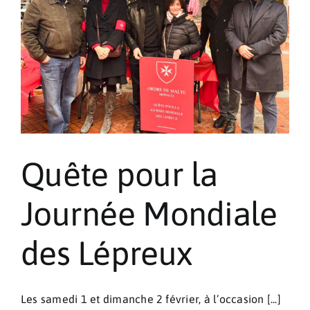
Thoracique
de
Monaco
Quête pour la
Journée Mondiale
des Lépreux
Les samedi 1 et dimanche 2 février, à l’occasion [...]