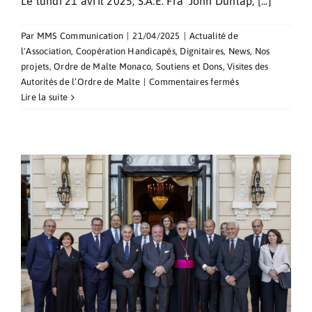
Le lundi 21 avril 2025, S.A.E. Fra’ John Dunlap, [...]
Par
MMS Communication
|
21/04/2025
|
Actualité de
l'Association
,
Coopération Handicapés
,
Dignitaires
,
News
,
Nos
projets
,
Ordre de Malte Monaco
,
Soutiens et Dons
,
Visites des
sur
Autorités de l’Ordre de Malte
|
Commentaires fermés
Visite
Lire la suite
de
S.A.E.
Frà
John
Dunlap
au
Centre
Cardio-
Thoracique
de
Monaco