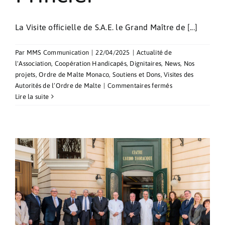
La Visite officielle de S.A.E. le Grand Maître de [...]
Par
MMS Communication
|
22/04/2025
|
Actualité de
l'Association
,
Coopération Handicapés
,
Dignitaires
,
News
,
Nos
projets
,
Ordre de Malte Monaco
,
Soutiens et Dons
,
Visites des
sur
Autorités de l’Ordre de Malte
|
Commentaires fermés
Signature
Lire la suite
d’un
accord
avec
la
Croix-
Rouge
et
le
Gouvernement
Princier