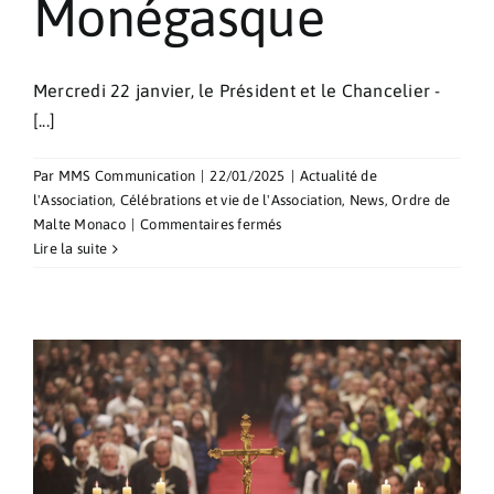
Monégasque
Mercredi 22 janvier, le Président et le Chancelier -
[...]
Par
MMS Communication
|
22/01/2025
|
Actualité de
l'Association
,
Célébrations et vie de l'Association
,
News
,
Ordre de
sur
Malte Monaco
|
Commentaires fermés
Réunion
Lire la suite
avec
la
Croix-
Rouge
Monégasque