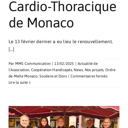
Cardio-Thoracique
de Monaco
Le 13 février dernier a eu lieu le renouvellement,
[...]
Par
MMS Communication
|
13/02/2025
|
Actualité de
l'Association
,
Coopération Handicapés
,
News
,
Nos projets
,
Ordre
sur
de Malte Monaco
,
Soutiens et Dons
|
Commentaires fermés
Renouvelle
Lire la suite
de
la
Convention
avec
le
Centre
Cardio-