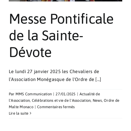
Messe Pontificale
de la Sainte-
Dévote
Le lundi 27 janvier 2025 les Chevaliers de
l’Association Monégasque de l'Ordre de [...]
Par
MMS Communication
|
27/01/2025
|
Actualité de
l'Association
,
Célébrations et vie de l'Association
,
News
,
Ordre de
sur
Malte Monaco
|
Commentaires fermés
Messe
Lire la suite
Pontificale
de