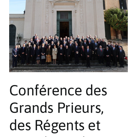
Alpes-
Maritimes
de
l’Ordre
de
Malte
France
Conférence des
Grands Prieurs,
des Régents et