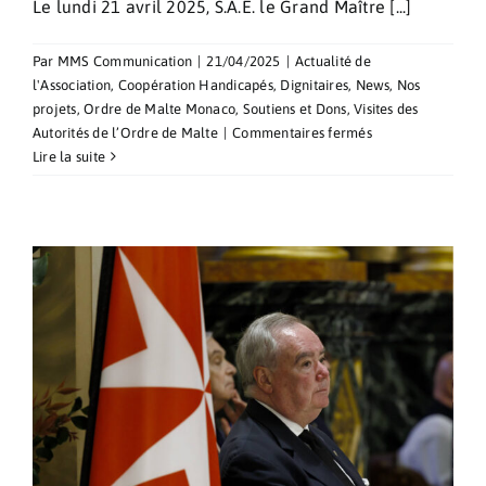
Le lundi 21 avril 2025, S.A.E. le Grand Maître [...]
Par
MMS Communication
|
21/04/2025
|
Actualité de
l'Association
,
Coopération Handicapés
,
Dignitaires
,
News
,
Nos
projets
,
Ordre de Malte Monaco
,
Soutiens et Dons
,
Visites des
sur
Autorités de l’Ordre de Malte
|
Commentaires fermés
Rencontre
Lire la suite
entre
S.A.E.
le
Grand
Maître
et
les
Dames
et
Chevaliers
de
l’Association