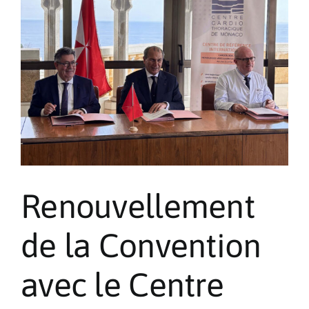
et
Présidents
des
Associations
nationales
à
Rome
Renouvellement
de la Convention
avec le Centre