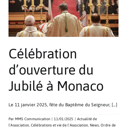
Célébration
d’ouverture du
Jubilé à Monaco
Le 11 janvier 2025, fête du Baptême du Seigneur, [...]
Par
MMS Communication
|
11/01/2025
|
Actualité de
l'Association
,
Célébrations et vie de l'Association
,
News
,
Ordre de