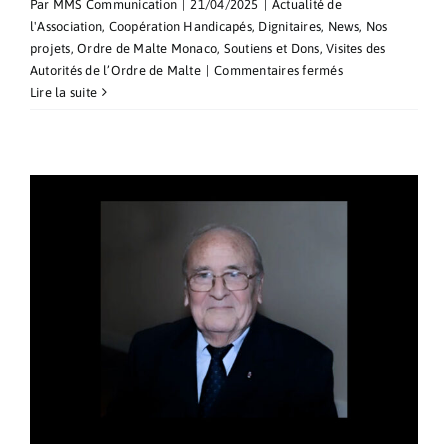
Par
MMS Communication
|
21/04/2025
|
Actualité de
l'Association
,
Coopération Handicapés
,
Dignitaires
,
News
,
Nos
projets
,
Ordre de Malte Monaco
,
Soutiens et Dons
,
Visites des
sur
Autorités de l’Ordre de Malte
|
Commentaires fermés
Messe
Lire la suite
à
l’Eglise
Saint-
Charles
en
l’honneur
de
S.A.E.
Frà
John
T.
Dunlap
le
lundi
21
avril