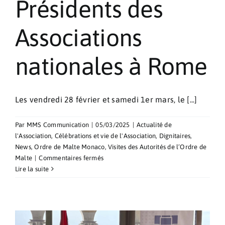
Présidents des
Associations
nationales à Rome
Les vendredi 28 février et samedi 1er mars, le [...]
Par
MMS Communication
|
05/03/2025
|
Actualité de
l'Association
,
Célébrations et vie de l'Association
,
Dignitaires
,
News
,
Ordre de Malte Monaco
,
Visites des Autorités de l’Ordre de
sur
Malte
|
Commentaires fermés
Conférence
Lire la suite
des
Grands
Prieurs,
des
Régents