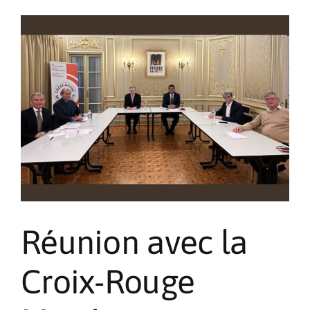
la
Sainte-
Dévote
Réunion avec la
Croix-Rouge