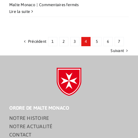
sur
Malte Monaco
|
Commentaires fermés
Célébration
Lire la suite
d’ouverture
du
Jubilé
à
Précédent
1
2
3
4
5
6
7
Monaco
Suivant
ORDRE DE MALTE MONACO
NOTRE HISTOIRE
NOTRE ACTUALITÉ
CONTACT