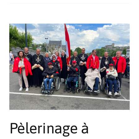
à
Lourdes
2024
Pèlerinage à