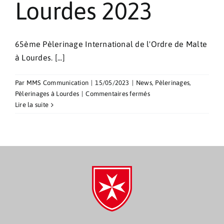
Lourdes 2023
65ème Pèlerinage International de l'Ordre de Malte
à Lourdes. [...]
Par
MMS Communication
|
15/05/2023
|
News
,
Pèlerinages
,
sur
Pèlerinages à Lourdes
|
Commentaires fermés
Pèlerinage
Lire la suite
à
Lourdes
2023