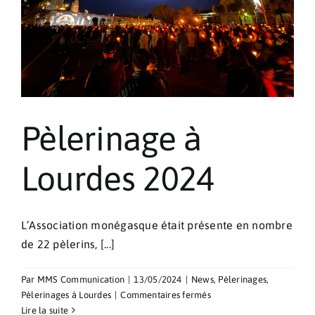
Pèlerinages
Contact
Pèlerinage à
Lourdes 2024
L’Association monégasque était présente en nombre
de 22 pèlerins, [...]
Par
MMS Communication
|
13/05/2024
|
News
,
Pèlerinages
,
sur
Pèlerinages à Lourdes
|
Commentaires fermés
Pèlerinage
Lire la suite