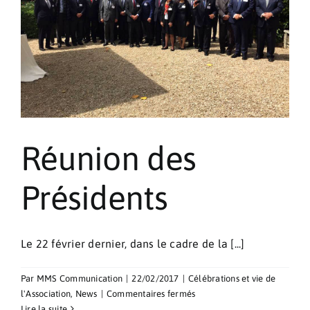
Pèlerinages
Contact
Réunion des
Présidents
Le 22 février dernier, dans le cadre de la [...]
Par
MMS Communication
|
22/02/2017
|
Célébrations et vie de
sur
l'Association
,
News
|
Commentaires fermés
Réunion
Lire la suite