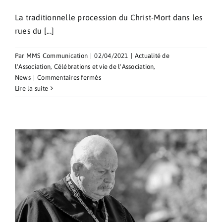
La traditionnelle procession du Christ-Mort dans les
rues du [...]
Par
MMS Communication
|
02/04/2021
|
Actualité de
l'Association
,
Célébrations et vie de l'Association
,
sur
News
|
Commentaires fermés
Procession
Lire la suite
du
Vendredi
Saint