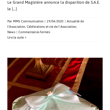
Le Grand Magistère annonce la disparition de S.A.E.
le [...]
Par
MMS Communication
|
29/04/2020
|
Actualité de
l'Association
,
Célébrations et vie de l'Association
,
sur
News
|
Commentaires fermés
Décès
Lire la suite
de
S.A.E.
le
Grand
Maître
Fra’
Giacomo
Dalla
Torre
del
Tempio
di
Sanguinetto