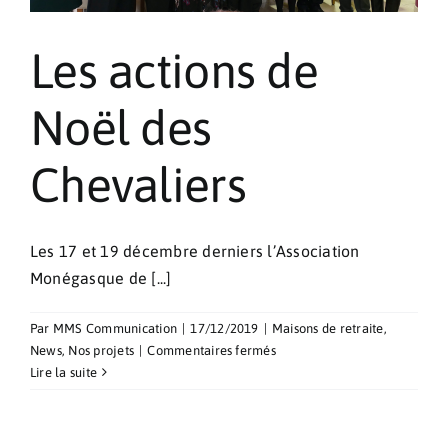
Les actions de
Noël des
Chevaliers
Les 17 et 19 décembre derniers l’Association
Monégasque de [...]
Par
MMS Communication
|
17/12/2019
|
Maisons de retraite
,
sur
News
,
Nos projets
|
Commentaires fermés
Les
Lire la suite
actions
de
Noël