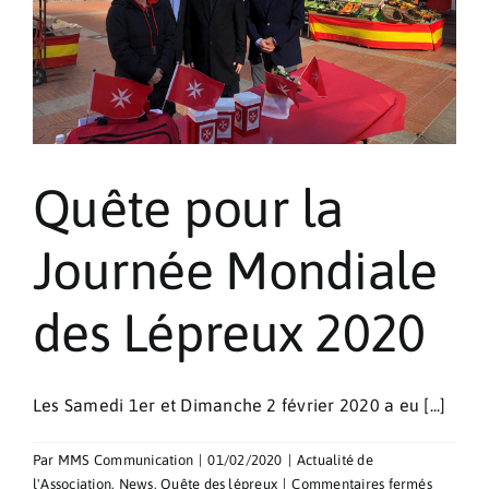
Quête pour la
Journée Mondiale
des Lépreux 2020
Les Samedi 1er et Dimanche 2 février 2020 a eu [...]
Par
MMS Communication
|
01/02/2020
|
Actualité de
sur
l'Association
,
News
,
Quête des lépreux
|
Commentaires fermés