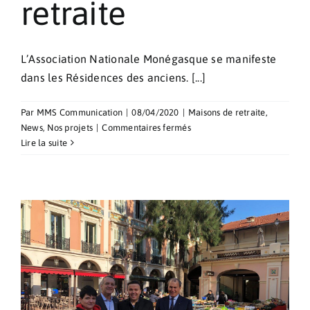
retraite
L’Association Nationale Monégasque se manifeste
dans les Résidences des anciens. [...]
Par
MMS Communication
|
08/04/2020
|
Maisons de retraite
,
sur
News
,
Nos projets
|
Commentaires fermés
Colombes
Lire la suite
de
Pâques
pour
les
Maisons
de
retraite