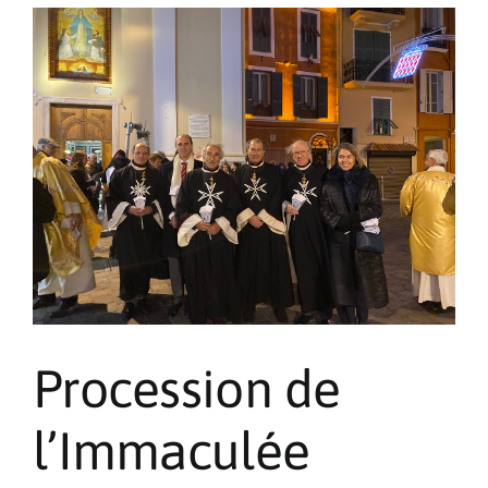
des
Chevaliers
Procession de
l’Immaculée