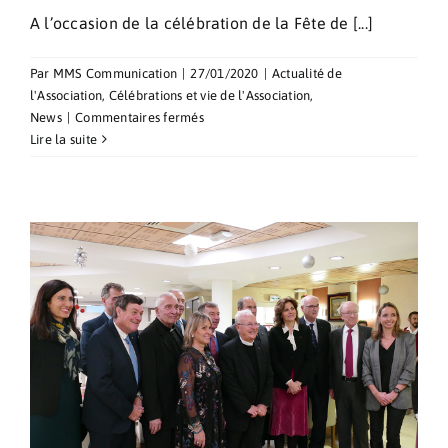
A l’occasion de la célébration de la Fête de [...]
Par
MMS Communication
|
27/01/2020
|
Actualité de
l'Association
,
Célébrations et vie de l'Association
,
sur
News
|
Commentaires fermés
Célébration
Lire la suite
de
la
fête
de
la
Sainte
Dévote.