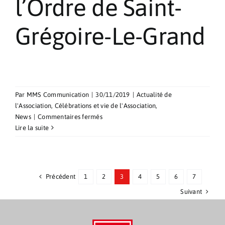
l’Ordre de Saint-
Grégoire-Le-Grand
Par
MMS Communication
|
30/11/2019
|
Actualité de
l'Association
,
Célébrations et vie de l'Association
,
sur
News
|
Commentaires fermés
Chevaliers
Lire la suite
de
l’Ordre
de
Saint-
Précédent
1
2
3
4
5
6
7
Grégoire-
Suivant
Le-
Grand