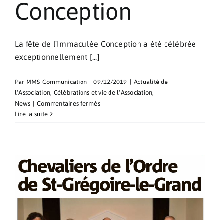
Conception
La fête de l'Immaculée Conception a été célébrée
exceptionnellement [...]
Par
MMS Communication
|
09/12/2019
|
Actualité de
l'Association
,
Célébrations et vie de l'Association
,
sur
News
|
Commentaires fermés
Procession
Lire la suite
de
l’Immaculée
Conception