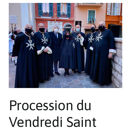
Monaco
Fêtes
de
Pâques
:
Colomb
et
Rameau
bénis
Procession du
Vendredi Saint