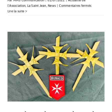
Par
MMS Communication
|
01/07/2021
|
Actualité de
sur
l'Association
,
La Saint Jean
,
News
|
Commentaires fermés
Fête
Lire la suite
de
la
Saint
Jean
2021