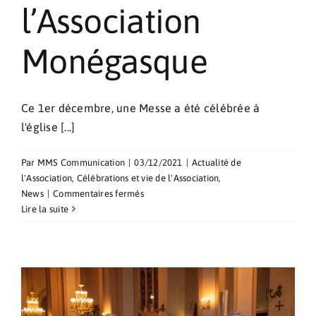
l’Association
Monégasque
Ce 1er décembre, une Messe a été célébrée à
l'église [...]
Par
MMS Communication
|
03/12/2021
|
Actualité de
l'Association
,
Célébrations et vie de l'Association
,
sur
News
|
Commentaires fermés
Messe
Lire la suite
de
l’Association
Monégasque