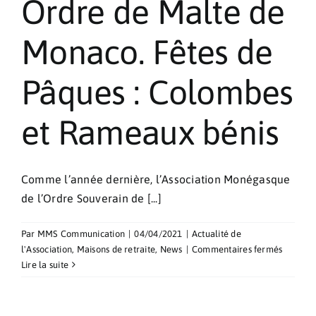
Ordre de Malte de
Monaco. Fêtes de
Pâques : Colombes
et Rameaux bénis
Comme l’année dernière, l’Association Monégasque
de l’Ordre Souverain de [...]
Par
MMS Communication
|
04/04/2021
|
Actualité de
sur
l'Association
,
Maisons de retraite
,
News
|
Commentaires fermés
Ordre
Lire la suite
de
Malte
de