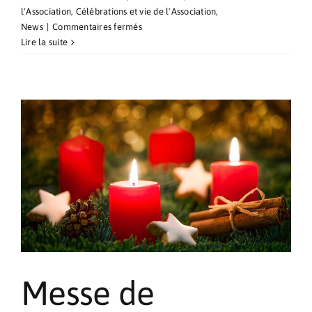
l'Association
,
Célébrations et vie de l'Association
,
sur
News
|
Commentaires fermés
Fête
Lire la suite
de
l’Immaculée
Conception
Messe de