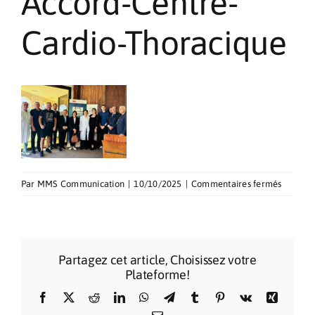
Accord-Centre-
Pèlerinages
Cardio-Thoracique
Contact
sur
Par
MMS Communication
|
10/10/2025
|
Commentaires fermés
Accord-
Centre-
Cardio-
Thoraci
Partagez cet article, Choisissez votre
Plateforme!
Facebook
X
Reddit
LinkedIn
WhatsApp
Telegram
Tumblr
Pinterest
Vk
Xing