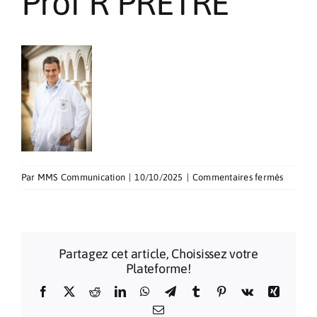
Prof R PRETRE
Pèlerinages
Contact
sur
Par
MMS Communication
|
10/10/2025
|
Commentaires fermés
Prof
R
PRETRE
Partagez cet article, Choisissez votre
Plateforme!
Facebook
X
Reddit
LinkedIn
WhatsApp
Telegram
Tumblr
Pinterest
Vk
Xing
Email