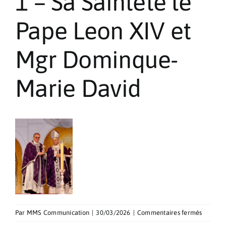
1 – Sa Saintete le
Pèlerinages
Pape Leon XIV et
Contact
Mgr Dominque-
Marie David
sur
Par
MMS Communication
|
30/03/2026
|
Commentaires fermés
1