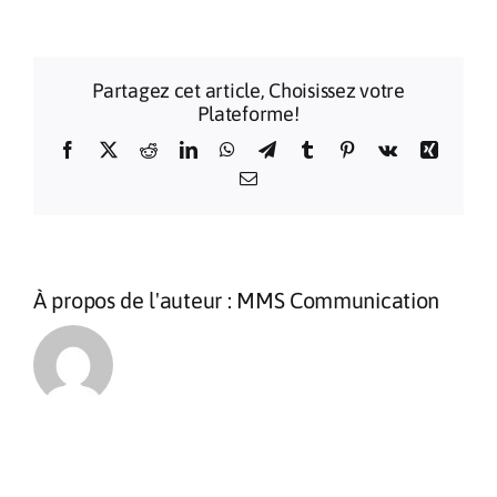
–
Sa
Saintete
Partagez cet article, Choisissez votre
le
Plateforme!
Pape
Leon
Facebook
X
Reddit
LinkedIn
WhatsApp
Telegram
Tumblr
Pinterest
Vk
Xing
XIV
Email
et
Mgr
Dominq
Marie
David
À propos de l'auteur :
MMS Communication