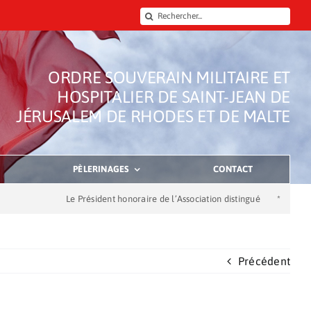
Rechercher:
ORDRE SOUVERAIN MILITAIRE ET
HOSPITALIER DE SAINT-JEAN DE
JÉRUSALEM DE RHODES ET DE MALTE
PÈLERINAGES
CONTACT
Le Président honoraire de l’Association distingué
*
Dons de la
Précédent