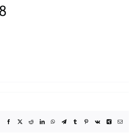
8
Facebook
X
Reddit
LinkedIn
WhatsApp
Telegram
Tumblr
Pinterest
Vk
Xing
Email