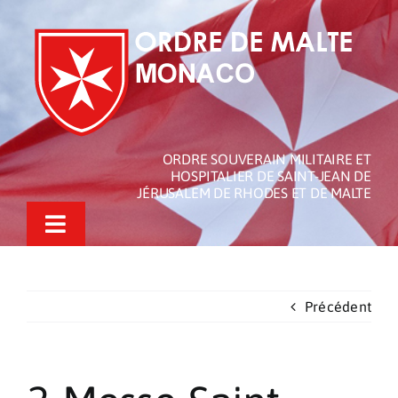
Passer
au
contenu
ORDRE SOUVERAIN MILITAIRE ET
HOSPITALIER DE SAINT-JEAN DE
JÉRUSALEM DE RHODES ET DE MALTE
Toggle
Navigation
L’Ordre de Malte de Monaco
Précédent
L’Ordre de Malte
Nos Actualités
Actions