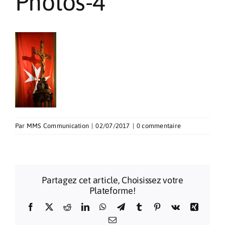
Photos-4
Pèlerinages
Contact
Par
MMS Communication
|
02/07/2017
|
0 commentaire
Partagez cet article, Choisissez votre
Plateforme!
Facebook
X
Reddit
LinkedIn
WhatsApp
Telegram
Tumblr
Pinterest
Vk
Xing
Email