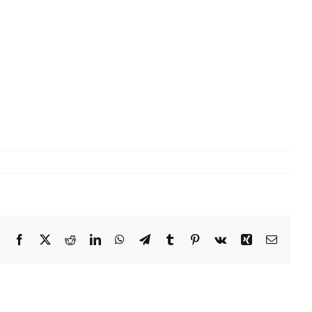
Facebook
X
Reddit
LinkedIn
WhatsApp
Telegram
Tumblr
Pinterest
Vk
Xing
Email