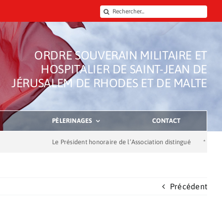
Rechercher:
ORDRE SOUVERAIN MILITAIRE ET
HOSPITALIER DE SAINT-JEAN DE
JÉRUSALEM DE RHODES ET DE MALTE
PÈLERINAGES
CONTACT
Le Président honoraire de l’Association distingué
*
Dons de 
Précédent