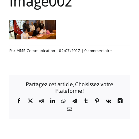
image002
Pèlerinages
Contact
Par
MMS Communication
|
02/07/2017
|
0 commentaire
Partagez cet article, Choisissez votre
Plateforme!
Facebook
X
Reddit
LinkedIn
WhatsApp
Telegram
Tumblr
Pinterest
Vk
Xing
Email