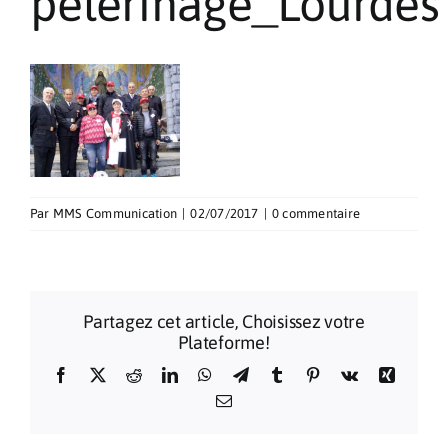
pelerinage_Lourdes
Pèlerinages
Contact
Par
MMS Communication
|
02/07/2017
|
0 commentaire
Partagez cet article, Choisissez votre
Plateforme!
Facebook
X
Reddit
LinkedIn
WhatsApp
Telegram
Tumblr
Pinterest
Vk
Xing
Email