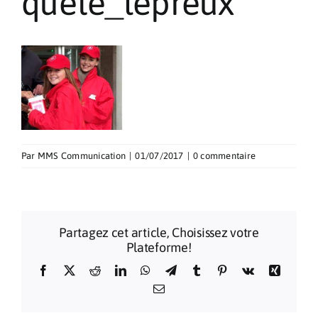
quete_lepreux
Pèlerinages
Contact
Par
MMS Communication
|
01/07/2017
|
0 commentaire
Partagez cet article, Choisissez votre
Plateforme!
Facebook
X
Reddit
LinkedIn
WhatsApp
Telegram
Tumblr
Pinterest
Vk
Xing
Email