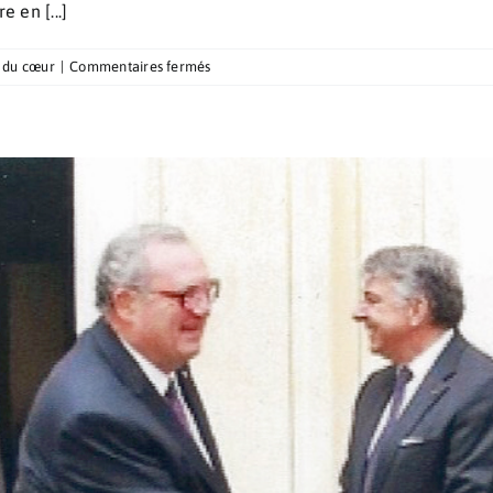
 en [...]
sur
 du cœur
|
Commentaires fermés
Coopération
avec
le
Centre
Cardio-
Thoracique