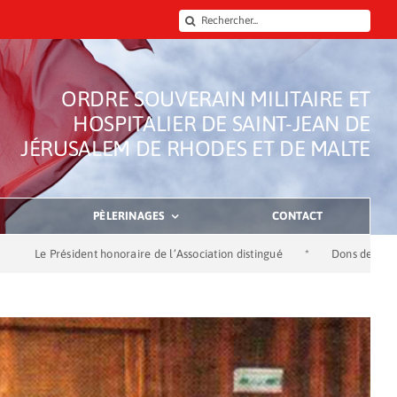
Rechercher:
ORDRE SOUVERAIN MILITAIRE ET
HOSPITALIER DE SAINT-JEAN DE
JÉRUSALEM DE RHODES ET DE MALTE
PÈLERINAGES
CONTACT
tingué
*
Dons de la Société des Bains de Mer
*
Célébration de l