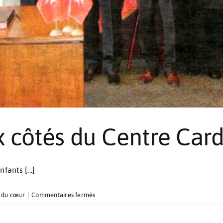
x côtés du Centre Car
ants [...]
sur
 du cœur
|
Commentaires fermés
L’Ordre
de