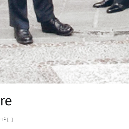
re
 [...]