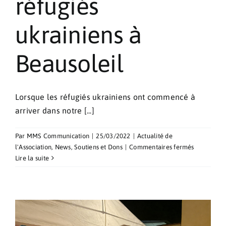
réfugiés
ukrainiens à
Beausoleil
Lorsque les réfugiés ukrainiens ont commencé à
arriver dans notre [...]
Par
MMS Communication
|
25/03/2022
|
Actualité de
sur
l'Association
,
News
,
Soutiens et Dons
|
Commentaires fermés
Soutien
Lire la suite
aux
réfugiés
ukrainiens
à
Beausoleil