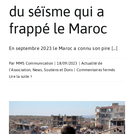
du séïsme qui a
frappé le Maroc
En septembre 2023 le Maroc a connu son pire [...]
Par
MMS Communication
|
18/09/2023
|
Actualité de
sur
l'Association
,
News
,
Soutiens et Dons
|
Commentaires fermés
Aide
Lire la suite
aux
victimes
du
séïsme
qui
a
frappé
le