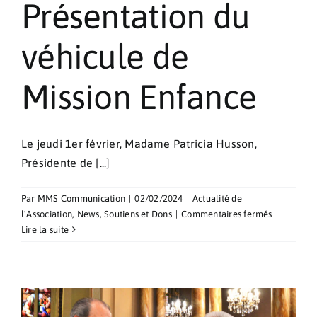
Présentation du
véhicule de
Mission Enfance
Le jeudi 1er février, Madame Patricia Husson,
Présidente de [...]
Par
MMS Communication
|
02/02/2024
|
Actualité de
sur
l'Association
,
News
,
Soutiens et Dons
|
Commentaires fermés
Présentati
Lire la suite
du
véhicule
de
Mission
Enfance