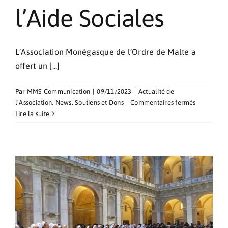
l’Aide Sociales
L’Association Monégasque de l’Ordre de Malte a
offert un [...]
Par
MMS Communication
|
09/11/2023
|
Actualité de
sur
l'Association
,
News
,
Soutiens et Dons
|
Commentaires fermés
Un
Lire la suite
Minibus
offert
à
la
Direction
de
l’Action
et
de
l’Aide