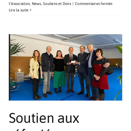
sur
l'Association
,
News
,
Soutiens et Dons
|
Commentaires fermés
Soutien
Lire la suite
aux
victimes
du
séisme
en
Turquie
et
Syrie
Soutien aux