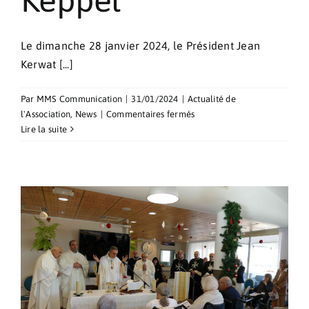
Le dimanche 28 janvier 2024, le Président Jean
Kerwat [...]
Par
MMS Communication
|
31/01/2024
|
Actualité de
sur
l'Association
,
News
|
Commentaires fermés
Remise
Lire la suite
de
la
Croix
Pro
Piis
meritis
à
Mgr
Patrick
Keppel