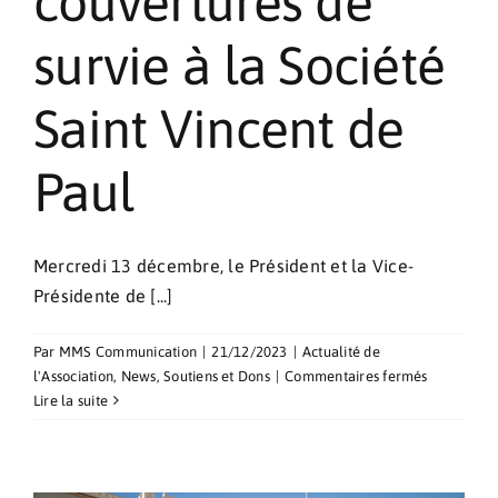
couvertures de
survie à la Société
Saint Vincent de
Paul
Mercredi 13 décembre, le Président et la Vice-
Présidente de [...]
Par
MMS Communication
|
21/12/2023
|
Actualité de
sur
l'Association
,
News
,
Soutiens et Dons
|
Commentaires fermés
Vêtements
Lire la suite
et
couverture
de
survie