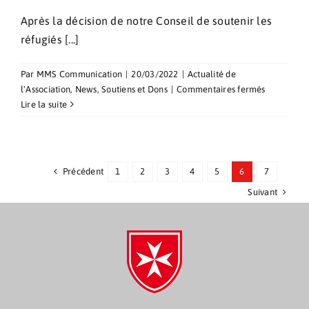
Après la décision de notre Conseil de soutenir les
réfugiés [...]
Par
MMS Communication
|
20/03/2022
|
Actualité de
sur
l'Association
,
News
,
Soutiens et Dons
|
Commentaires fermés
Soutien
Lire la suite
aux
victimes
de
la
Précédent
1
2
3
4
5
6
7
guerre
Suivant
en
Ukraine