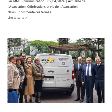
Par
MMS Communication
|
09/04/2024
|
Actualité de
l'Association
,
Célébrations et vie de l'Association
,
sur
News
|
Commentaires fermés
L’Ordre
Lire la suite
de
Malte
à
la
Messe
célébrée
à
Nice
en
présence
d’un
Membre
du
Souverain
Conseil.