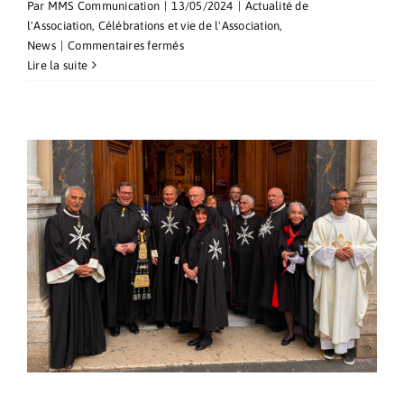
Par
MMS Communication
|
13/05/2024
|
Actualité de
l'Association
,
Célébrations et vie de l'Association
,
sur
News
|
Commentaires fermés
Célébration
Lire la suite
du
50e
anniversaire
de
l’Association