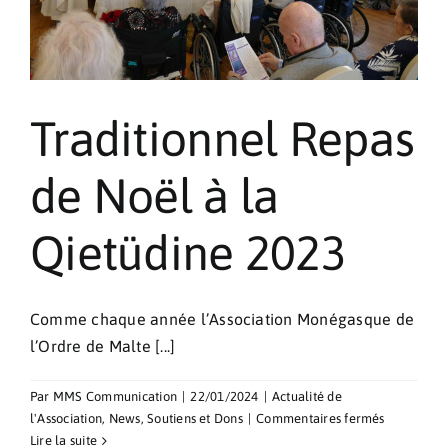
Traditionnel Repas
de Noël à la
Qietüdine 2023
Comme chaque année l’Association Monégasque de
l’Ordre de Malte [...]
Par
MMS Communication
|
22/01/2024
|
Actualité de
sur
l'Association
,
News
,
Soutiens et Dons
|
Commentaires fermés
Traditionne
Lire la suite