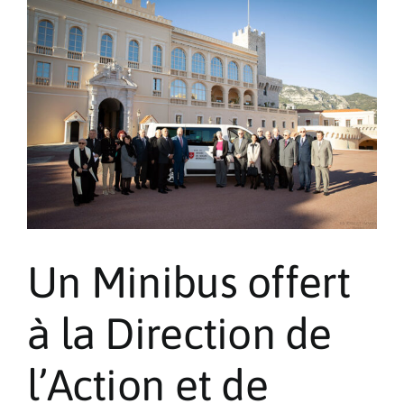
à
la
Société
Saint
Vincent
de
Paul
Un Minibus offert
à la Direction de
l’Action et de