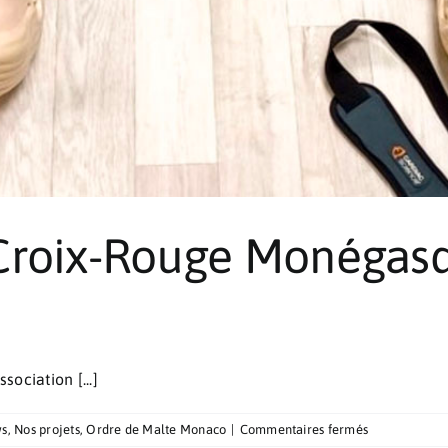
Croix-Rouge Monégasqu
sociation [...]
sur
s
,
Nos projets
,
Ordre de Malte Monaco
|
Commentaires fermés