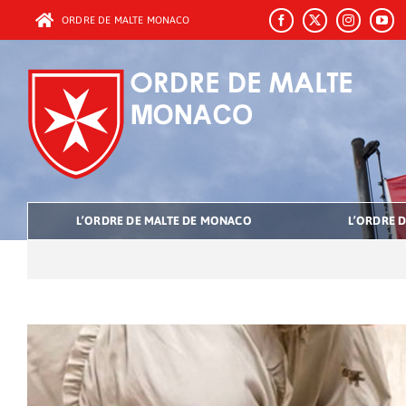
Passer
ORDRE DE MALTE MONACO
au
contenu
L’ORDRE DE MALTE DE MONACO
L’ORDRE D