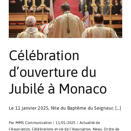
Célébration
d’ouverture du
Jubilé à Monaco
Le 11 janvier 2025, fête du Baptême du Seigneur, [...]
Par
MMS Communication
|
11/01/2025
|
Actualité de
l'Association
,
Célébrations et vie de l'Association
,
News
,
Ordre de