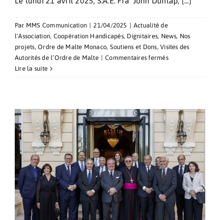
Le lundi 21 avril 2025, S.A.E. Fra’ John Dunlap, [...]
Par
MMS Communication
|
21/04/2025
|
Actualité de
l'Association
,
Coopération Handicapés
,
Dignitaires
,
News
,
Nos
projets
,
Ordre de Malte Monaco
,
Soutiens et Dons
,
Visites des
sur
Autorités de l’Ordre de Malte
|
Commentaires fermés
Visite
Lire la suite
de
S.A.E.
Frà
John
Dunlap
au
Centre
Cardio-
Thoracique
de
Monaco