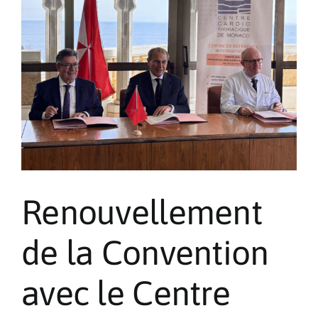
et
Présidents
des
Associations
nationales
à
Rome
Renouvellement
de la Convention
avec le Centre