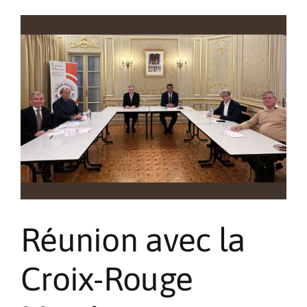
la
Sainte-
Dévote
Réunion avec la
Croix-Rouge