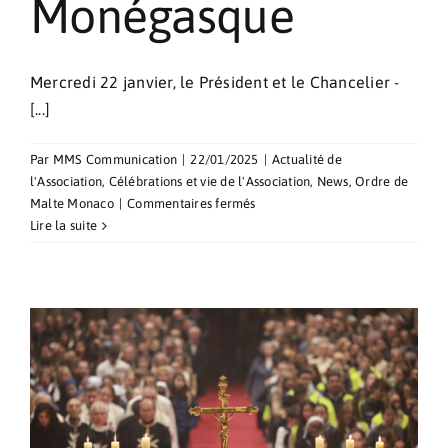
Monégasque
Mercredi 22 janvier, le Président et le Chancelier -
[...]
Par
MMS Communication
|
22/01/2025
|
Actualité de
l'Association
,
Célébrations et vie de l'Association
,
News
,
Ordre de
sur
Malte Monaco
|
Commentaires fermés
Réunion
Lire la suite
avec
la
Croix-
Rouge
Monégasque