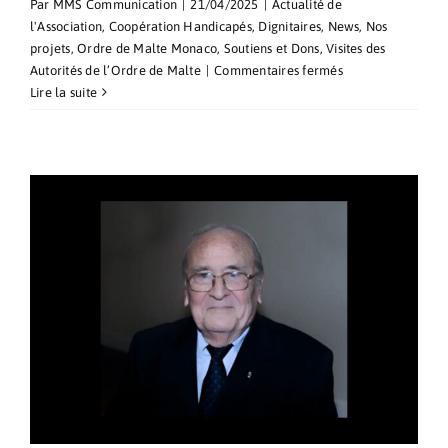
Par
MMS Communication
|
21/04/2025
|
Actualité de
l'Association
,
Coopération Handicapés
,
Dignitaires
,
News
,
Nos
projets
,
Ordre de Malte Monaco
,
Soutiens et Dons
,
Visites des
sur
Autorités de l’Ordre de Malte
|
Commentaires fermés
Messe
Lire la suite
à
l’Eglise
Saint-
Charles
en
l’honneur
de
S.A.E.
Frà
John
T.
Dunlap
le
lundi
21
avril