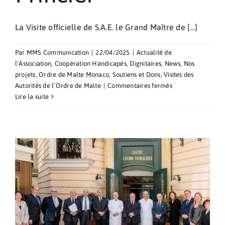
La Visite officielle de S.A.E. le Grand Maître de [...]
Par
MMS Communication
|
22/04/2025
|
Actualité de
l'Association
,
Coopération Handicapés
,
Dignitaires
,
News
,
Nos
projets
,
Ordre de Malte Monaco
,
Soutiens et Dons
,
Visites des
sur
Autorités de l’Ordre de Malte
|
Commentaires fermés
Signature
Lire la suite
d’un
accord
avec
la
Croix-
Rouge
et
le
Gouvernement
Princier