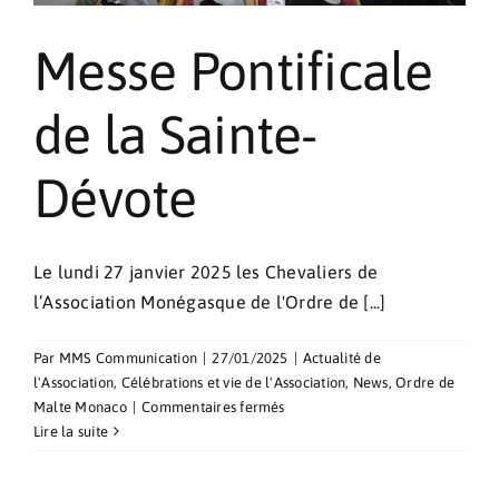
Messe Pontificale
de la Sainte-
Dévote
Le lundi 27 janvier 2025 les Chevaliers de
l’Association Monégasque de l'Ordre de [...]
Par
MMS Communication
|
27/01/2025
|
Actualité de
l'Association
,
Célébrations et vie de l'Association
,
News
,
Ordre de
sur
Malte Monaco
|
Commentaires fermés
Messe
Lire la suite
Pontificale
de