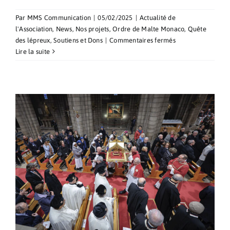
Par
MMS Communication
|
05/02/2025
|
Actualité de
l'Association
,
News
,
Nos projets
,
Ordre de Malte Monaco
,
Quête
sur
des lépreux
,
Soutiens et Dons
|
Commentaires fermés
Quête
Lire la suite
pour
la
Journée
Mondiale
des
Lépreux