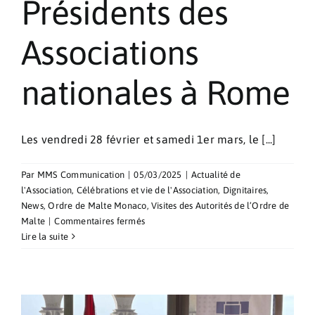
Présidents des
Associations
nationales à Rome
Les vendredi 28 février et samedi 1er mars, le [...]
Par
MMS Communication
|
05/03/2025
|
Actualité de
l'Association
,
Célébrations et vie de l'Association
,
Dignitaires
,
News
,
Ordre de Malte Monaco
,
Visites des Autorités de l’Ordre de
sur
Malte
|
Commentaires fermés
Conférence
Lire la suite
des
Grands
Prieurs,
des
Régents