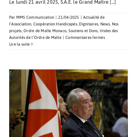
Le lundi 21 avril 2025, S.A.E. le Grand Maître [...]
Par
MMS Communication
|
21/04/2025
|
Actualité de
l'Association
,
Coopération Handicapés
,
Dignitaires
,
News
,
Nos
projets
,
Ordre de Malte Monaco
,
Soutiens et Dons
,
Visites des
sur
Autorités de l’Ordre de Malte
|
Commentaires fermés
Rencontre
Lire la suite
entre
S.A.E.
le
Grand
Maître
et
les
Dames
et
Chevaliers
de
l’Association