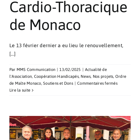
Cardio-Thoracique
de Monaco
Le 13 février dernier a eu lieu le renouvellement,
[...]
Par
MMS Communication
|
13/02/2025
|
Actualité de
l'Association
,
Coopération Handicapés
,
News
,
Nos projets
,
Ordre
sur
de Malte Monaco
,
Soutiens et Dons
|
Commentaires fermés
Renouvelle
Lire la suite
de
la
Convention
avec
le
Centre
Cardio-