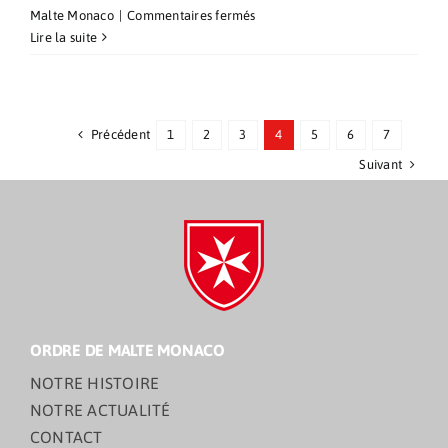
sur
Malte Monaco
|
Commentaires fermés
Célébration
Lire la suite
d’ouverture
du
Jubilé
à
Précédent
1
2
3
4
5
6
7
Monaco
Suivant
ORDRE DE MALTE MONACO
NOTRE HISTOIRE
NOTRE ACTUALITÉ
CONTACT