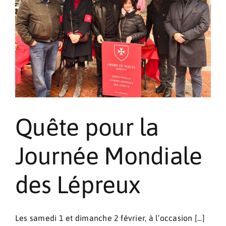
Thoracique
de
Monaco
Quête pour la
Journée Mondiale
des Lépreux
Les samedi 1 et dimanche 2 février, à l’occasion [...]