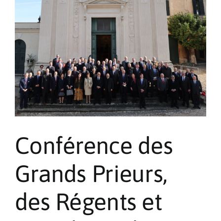
Alpes-
Maritimes
de
l’Ordre
de
Malte
France
Conférence des
Grands Prieurs,
des Régents et