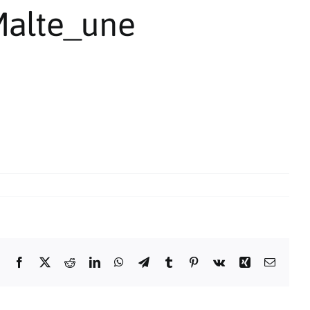
alte_une
Facebook
X
Reddit
LinkedIn
WhatsApp
Telegram
Tumblr
Pinterest
Vk
Xing
Email