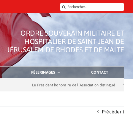
Rechercher:
ORDRE SOUVERAIN MILITAIRE ET
HOSPITALIER DE SAINT-JEAN DE
JÉRUSALEM DE RHODES ET DE MALTE
PÈLERINAGES
CONTACT
Le Président honoraire de l’Association distingué
*
Dons de
Précédent