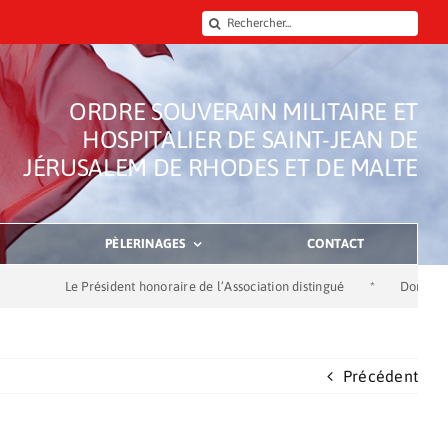
Rechercher:
ORDRE SOUVERAIN MILITAIRE ET
HOSPITALIER DE SAINT-JEAN DE
JÉRUSALEM DE RHODES ET DE MALTE
PÈLERINAGES
CONTACT
Le Président honoraire de l’Association distingué
*
Dons de la Soci
Précédent