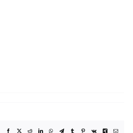
Facebook
X
Reddit
LinkedIn
WhatsApp
Telegram
Tumblr
Pinterest
Vk
Xing
Email